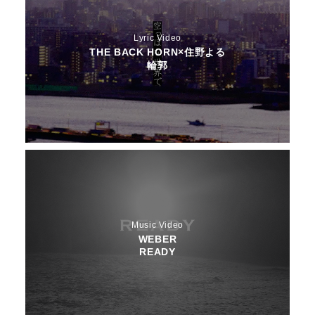
Lyric Video
THE BACK HORN×住野よる
輪郭
Music Video
WEBER
READY