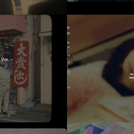
 Ver.～