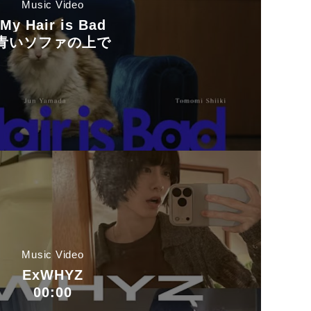
Music Video
My Hair is Bad
青いソファの上で
Music Video
ExWHYZ
00:00