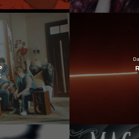
Da
P
E